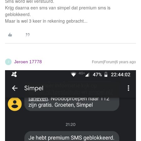
Sms word wel verstuurd.
Krijg daarna een sms van simpel dat premium sms is
geblokkeerd.
Maar is wel 3 keer in rekening gebracht...
Jeroen 17778
Forum|Forum|6 years ago
J