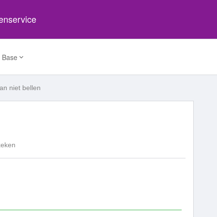
tenservice
 Base
kan niet bellen
keken