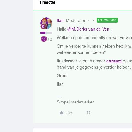
1 reactie
Ilan
Moderator
ANTWOORD
Hallo
@M.Derks van de Ven
,
Welkom op de community en wat vervelen
+8
Om je verder te kunnen helpen heb ik wa
wel eerder kunnen bellen?
Ik adviseer je om hiervoor
contact
op t
hand van je gegevens je verder helpen.
Groet,
Ilan
Simpel medewerker
Like