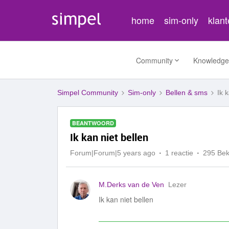
home
sim-only
klan
Community
Knowledge
Simpel Community
Sim-only
Bellen & sms
Ik 
BEANTWOORD
Ik kan niet bellen
Forum|Forum|5 years ago
1 reactie
295 Be
M.Derks van de Ven
Lezer
Ik kan niet bellen