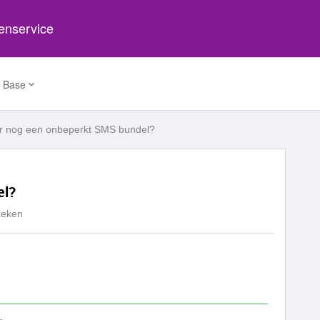
tenservice
 Base
er nog een onbeperkt SMS bundel?
el?
keken