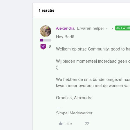
1 reactie
Alexandra
Ervaren helper
ANTWO
Hey Redt!
+8
Welkom op onze Community, good to ha
Wij bieden momenteel inderdaad geen o
;)
We hebben de sms bundel omgezet naar 
kwam meer overeen met de wensen van o
Groetjes, Alexandra
Simpel Medewerker
Like