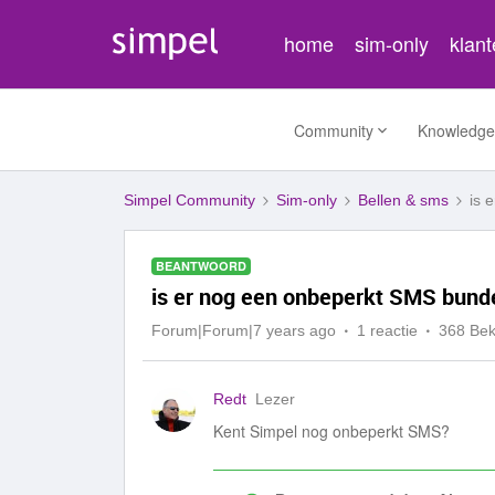
home
sim-only
klan
Community
Knowledge
Simpel Community
Sim-only
Bellen & sms
is 
BEANTWOORD
is er nog een onbeperkt SMS bund
Forum|Forum|7 years ago
1 reactie
368 Be
Redt
Lezer
Kent Simpel nog onbeperkt SMS?