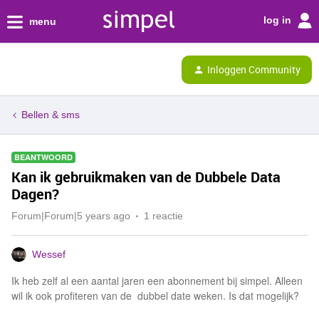
log in
menu
Inloggen Community
Bellen & sms
BEANTWOORD
Kan ik gebruikmaken van de Dubbele Data
Dagen?
Forum|Forum|5 years ago
1 reactie
Wessef
Ik heb zelf al een aantal jaren een abonnement bij simpel. Alleen
wil ik ook profiteren van de dubbel date weken. Is dat mogelijk?