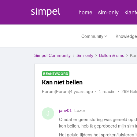
home
sim-only
klan
Community
Knowledge
Simpel Community
Sim-only
Bellen & sms
Kan
BEANTWOORD
Kan niet bellen
Forum|Forum|4 years ago
1 reactie
269 Be
janv01
Lezer
J
Omdat er geen storing was gemeld op de
kon bellen, heb ik geprobeerd mijn sim 
Het geluid tijdens het spreken/luisteren