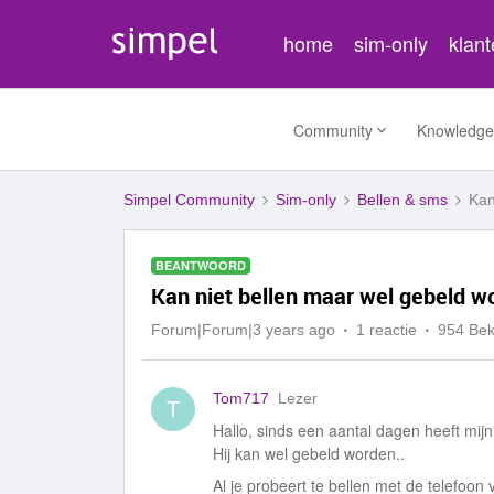
home
sim-only
klan
Community
Knowledge
Simpel Community
Sim-only
Bellen & sms
Kan
BEANTWOORD
Kan niet bellen maar wel gebeld w
Forum|Forum|3 years ago
1 reactie
954 Be
Tom717
Lezer
T
Hallo, sinds een aantal dagen heeft mij
Hij kan wel gebeld worden..
Al je probeert te bellen met de telefoon 