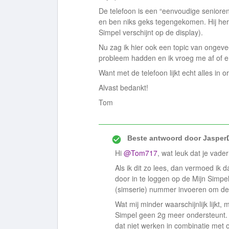
De telefoon is een “eenvoudige senioren 
en ben niks geks tegengekomen. Hij her
Simpel verschijnt op de display).
Nu zag ik hier ook een topic van onge
probleem hadden en ik vroeg me af of e
Want met de telefoon lijkt echt alles in or
Alvast bedankt!
Tom
Beste antwoord door
Jasper
Hi
@Tom717
, wat leuk dat je va
Als ik dit zo lees, dan vermoed ik d
door in te loggen op de Mijn Simpel
(simserie) nummer invoeren om de 
Wat mij minder waarschijnlijk lijkt,
Simpel geen 2g meer ondersteunt. Al
dat niet werken in combinatie met 