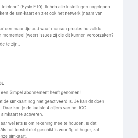
telefoon” (Fysic F10). Ik heb alle instellingen nagelopen
kent de sim-kaart en ziet ook het netwerk (naam van
veer een maandje oud waar mensen precies hetzelfde
r momenteel (weer) issues zij die dit kunnen veroorzaken?
de te zijn..
DL
der een Simpel abonnement heeft genomen!
at de simkaart nog niet geactiveerd is. Je kan dit doen
. Daar kan je de laatste 4 cijfers van het ICC
simkaart te activeren.
 maar wel iets is om rekening mee te houden, is dat
s het toestel niet geschikt is voor 3g of hoger, zal
onze simkaart.