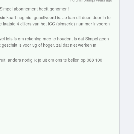
Forum|Forum|3 years ago
en Simpel abonnement heeft genomen!
 simkaart nog niet geactiveerd is. Je kan dit doen door in te
e laatste 4 cijfers van het ICC (simserie) nummer invoeren
r wel iets is om rekening mee te houden, is dat Simpel geen
 geschikt is voor 3g of hoger, zal dat niet werken in
it, anders nodig ik je uit om ons te bellen op 088 100