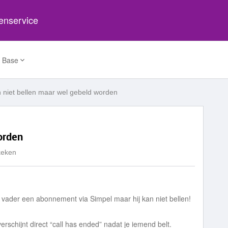
tenservice
 Base
 niet bellen maar wel gebeld worden
orden
keken
n vader een abonnement via Simpel maar hij kan niet bellen!
verschijnt direct “call has ended” nadat je iemend belt.