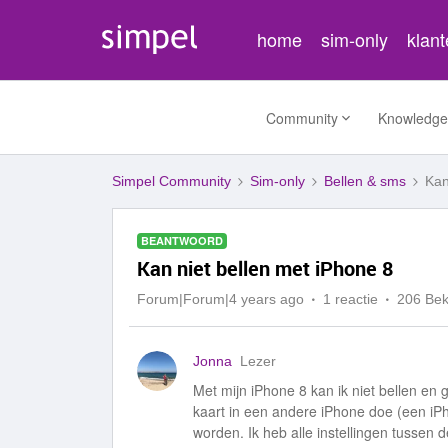
home
sim-only
klan
Community
Knowledge
Simpel Community
Sim-only
Bellen & sms
Kan
BEANTWOORD
Kan niet bellen met iPhone 8
Forum|Forum|4 years ago
1 reactie
206 Be
Jonna
Lezer
Met mijn iPhone 8 kan ik niet bellen en
kaart in een andere iPhone doe (een iPh
worden. Ik heb alle instellingen tussen d