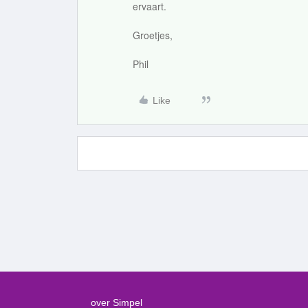
ervaart.
Groetjes,
Phil
Like
over Simpel