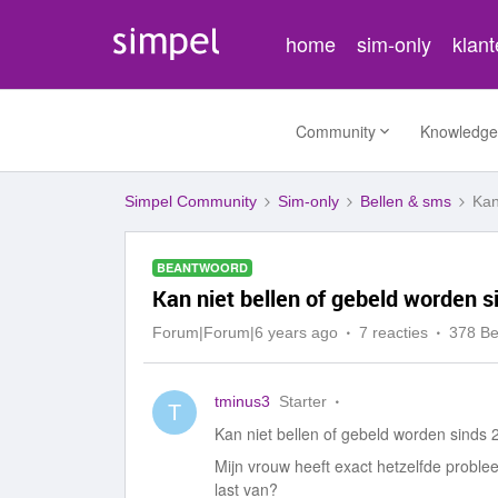
home
sim-only
klan
Community
Knowledge
Simpel Community
Sim-only
Bellen & sms
Kan
BEANTWOORD
Kan niet bellen of gebeld worden s
Forum|Forum|6 years ago
7 reacties
378 B
tminus3
Starter
T
Kan niet bellen of gebeld worden sinds
Mijn vrouw heeft exact hetzelfde probl
last van?