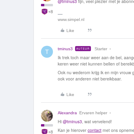
@tminus3
fijn, veel plezier met je abo
+8
www.simpel.nl
Like
tminus3
Starter
AUTEUR
T
Ik trek toch maar weer aan de bel, aang
keren weer niet kunnen bellen of bereikb
Ook nu wederom krijg ik en mijn vrouw 
ook voor anderen niet bereikbaar.
Like
Alexandra
Ervaren helper
Hi
@tminus3
, wat vervelend!
Kan je hierover
contact
met ons opnemen
+8