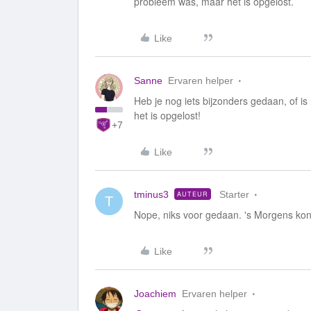
probleem was, maar het is opgelost.
Like
Sanne
Ervaren helper
Heb je nog iets bijzonders gedaan, of is 
het is opgelost!
+7
Like
tminus3
Starter
AUTEUR
T
Nope, niks voor gedaan. 's Morgens kon
Like
Joachiem
Ervaren helper