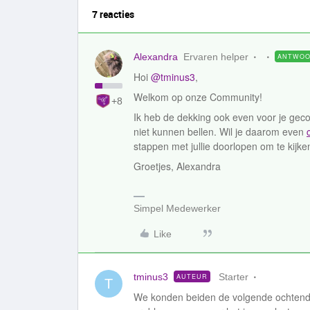
7 reacties
Alexandra
Ervaren helper
ANTWO
Hoi
@tminus3
,
Welkom op onze Community!
+8
Ik heb de dekking ook even voor je geco
niet kunnen bellen. Wil je daarom even
stappen met jullie doorlopen om te kijk
Groetjes, Alexandra
Simpel Medewerker
Like
tminus3
Starter
AUTEUR
T
We konden beiden de volgende ochtend w