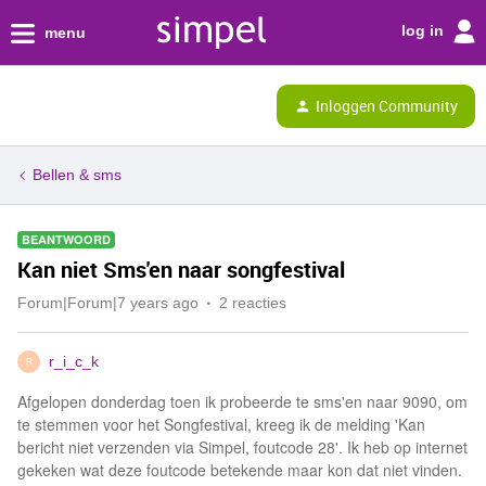
log in
menu
Inloggen Community
Bellen & sms
BEANTWOORD
Kan niet Sms'en naar songfestival
Forum|Forum|7 years ago
2 reacties
r_i_c_k
R
Afgelopen donderdag toen ik probeerde te sms'en naar 9090, om
te stemmen voor het Songfestival, kreeg ik de melding 'Kan
bericht niet verzenden via Simpel, foutcode 28'. Ik heb op internet
gekeken wat deze foutcode betekende maar kon dat niet vinden.