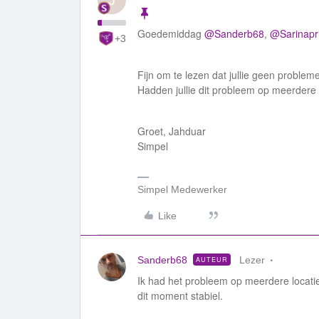
J
Goedemiddag
@Sanderb68
,
@Sarinapr
+3
Fijn om te lezen dat jullie geen proble
Hadden jullie dit probleem op meerdere 
Groet, Jahduar
Simpel
Simpel Medewerker
Like
Sanderb68
Lezer
AUTEUR
Ik had het probleem op meerdere locati
dit moment stabiel.