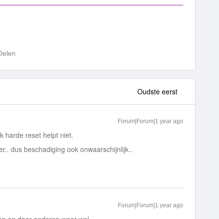
Delen
Oudste eerst
Forum|Forum|1 year ago
 harde reset helpt niet.
er.. dus beschadiging ook onwaarschijnlijk..
Forum|Forum|1 year ago