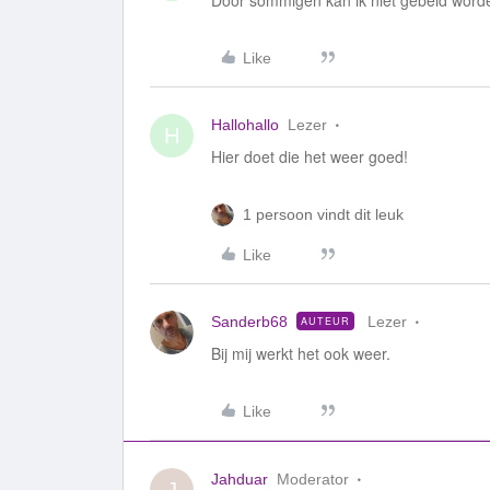
Door sommigen kan ik niet gebeld word
Like
Hallohallo
Lezer
H
Hier doet die het weer goed!
1 persoon vindt dit leuk
Like
Sanderb68
Lezer
AUTEUR
Bij mij werkt het ook weer.
Like
Jahduar
Moderator