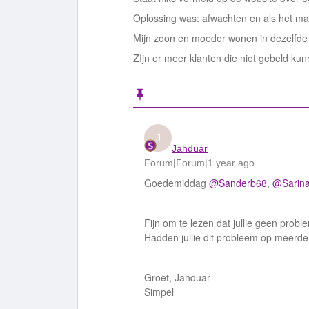
Oplossing was: afwachten en als het maa
Mijn zoon en moeder wonen in dezelfde
ZIjn er meer klanten die niet gebeld ku
J
Jahduar
Forum|Forum|1 year ago
Goedemiddag
@Sanderb68
,
@Sarina
Fijn om te lezen dat jullie geen pro
Hadden jullie dit probleem op meerde
Groet, Jahduar
Simpel