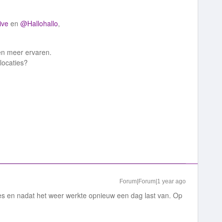
ive
en
@Hallohallo
,
men meer ervaren.
locaties?
Forum|Forum|1 year ago
es en nadat het weer werkte opnieuw een dag last van. Op