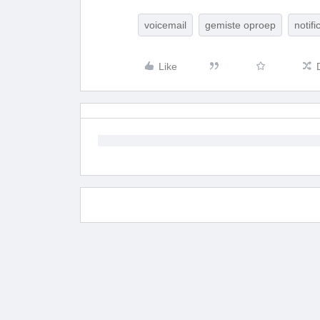
voicemail
gemiste oproep
notifi
Like