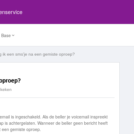
tenservice
 Base
jg ik een sms'je na een gemiste oproep?
 oproep?
ekeken
email is ingeschakeld. Als de beller je voicemail inspreekt
p is achtergelaten. Wanneer de beller geen bericht heeft
t een gemiste oproep.