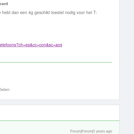
ard
e hebt dan een 4g geschikt toestel nodig voor het T-
e-telefoons?ch=es&cc=con&sc=acq
Delen
Forum|Forum|5 years ago