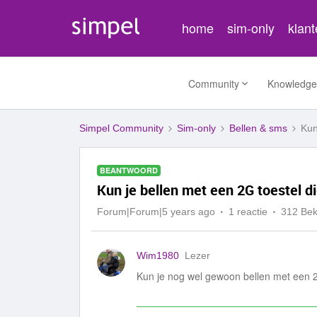
home
sim-only
klan
Community
Knowledge
Simpel Community
Sim-only
Bellen & sms
Kun
BEANTWOORD
Kun je bellen met een 2G toestel 
Forum|Forum|5 years ago
1 reactie
312 Be
Wim1980
Lezer
Kun je nog wel gewoon bellen met een 2