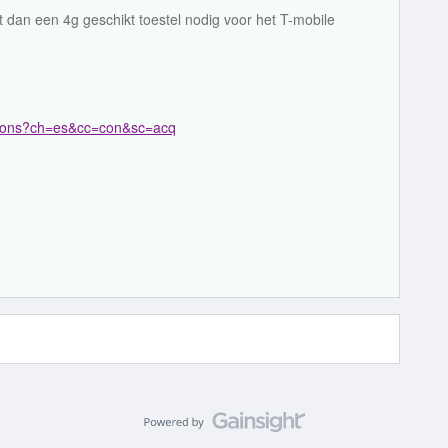
t dan een 4g geschikt toestel nodig voor het T-mobile
lefoons?ch=es&cc=con&sc=acq