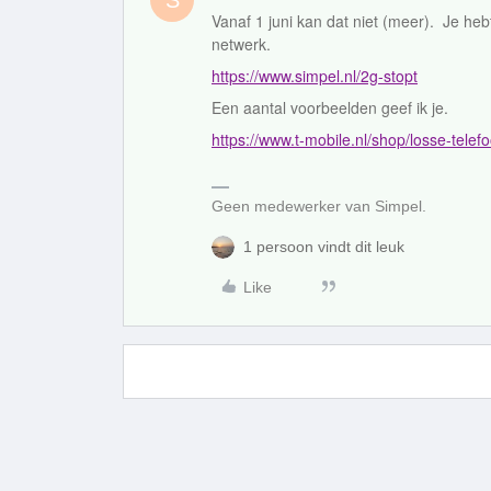
S
Vanaf 1 juni kan dat niet (meer). Je heb
netwerk.
https://www.simpel.nl/2g-stopt
Een aantal voorbeelden geef ik je.
https://www.t-mobile.nl/shop/losse-te
Geen medewerker van Simpel.
1 persoon vindt dit leuk
Like