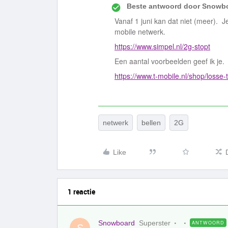
Beste antwoord door
Snowbo
Vanaf 1 juni kan dat niet (meer). J
mobile netwerk.
https://www.simpel.nl/2g-stopt
Een aantal voorbeelden geef ik je.
https://www.t-mobile.nl/shop/loss
netwerk
bellen
2G
Like
1 reactie
Snowboard
Superster
ANTWOORD