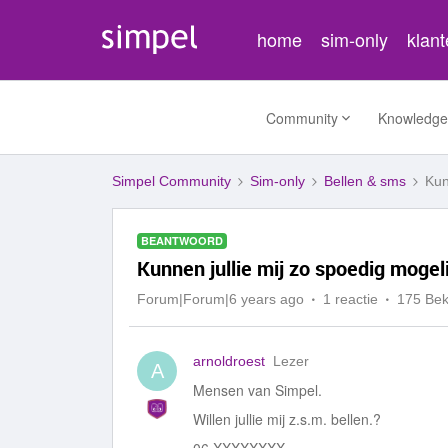
home
sim-only
klan
Community
Knowledge
Simpel Community
Sim-only
Bellen & sms
Kun
BEANTWOORD
Kunnen jullie mij zo spoedig mogeli
Forum|Forum|6 years ago
1 reactie
175 Be
arnoldroest
Lezer
A
Mensen van Simpel.
Willen jullie mij z.s.m. bellen.?