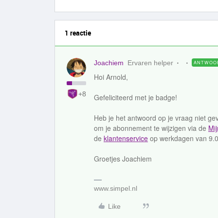
1 reactie
Joachiem
Ervaren helper
ANTWOO
Hoi Arnold,
+8
Gefeliciteerd met je badge!
Heb je het antwoord op je vraag niet 
om je abonnement te wijzigen via de
Mi
de
klantenservice
op werkdagen van 9.00
Groetjes Joachiem
www.simpel.nl
Like