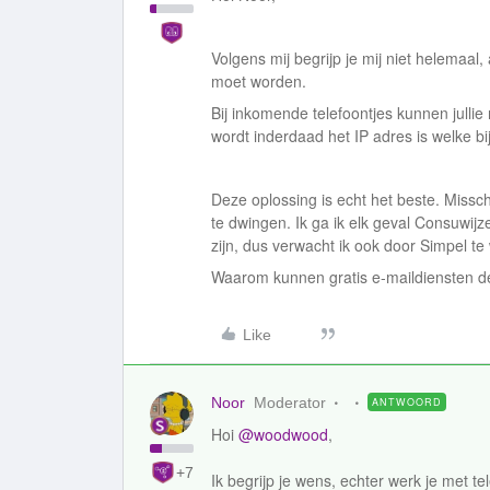
Volgens mij begrijp je mij niet helemaal
moet worden.
Bij inkomende telefoontjes kunnen julli
wordt inderdaad het IP adres is welke bi
Deze oplossing is echt het beste. Missch
te dwingen. Ik ga ik elk geval Consuwijz
zijn, dus verwacht ik ook door Simpel 
Waarom kunnen gratis e-maildiensten 
Like
Noor
Moderator
ANTWOORD
Hoi
@woodwood
,
+7
Ik begrijp je wens, echter werk je met 