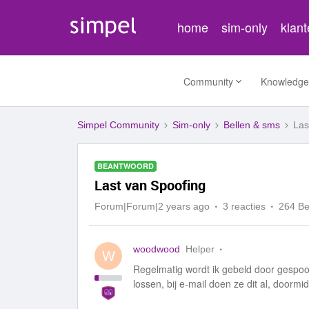
home
sim-only
klan
Community
Knowledge
Simpel Community
Sim-only
Bellen & sms
Las
BEANTWOORD
Last van Spoofing
Forum|Forum|2 years ago
3 reacties
264 B
woodwood
Helper
W
Regelmatig wordt ik gebeld door gespoo
lossen, bij e-mail doen ze dit al, doorm