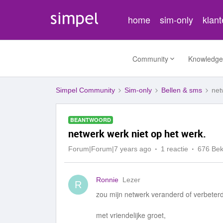
home
sim-only
klan
Community
Knowledge
Simpel Community
Sim-only
Bellen & sms
net
BEANTWOORD
netwerk werk niet op het werk.
Forum|Forum|7 years ago
1 reactie
676 Be
Ronnie
Lezer
R
zou mijn netwerk veranderd of verbeter
met vriendelijke groet,