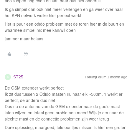
abo’s lopen nog even en kan daar dus niet onderuit.
Ik ga simpel dan ook niet meer verlengen en ga weer over naar
het KPN netwerk welke hier perfect werkt
Het is puur een odido probleem met de toren hier in de buurt en
waarmee simpel nix mee kan/wil doen
jammer maar helaas
ST25
Forum|Forum|1 month ago
S
De GSM extender werkt perfect
Ik zit dus tussen 2 Odido masten in, naar elk ~500m. 1 werkt er
perfect, de andere dus niet
Dus nu de antenne van de GSM extender naar de goeie mast
laten wijzen en totaal geen problemen meer! Wijs je em naar de
slechte mast en de connectie problemen zijn weer terug
Dure oplossing, maargoed, telefoontjes missen is hier een groter