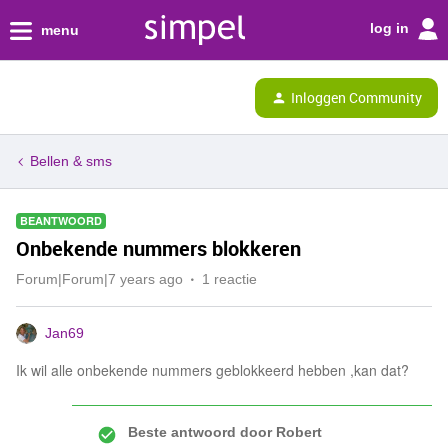
log in
menu
Inloggen Community
Bellen & sms
BEANTWOORD
Onbekende nummers blokkeren
Forum|Forum|7 years ago
1 reactie
Jan69
Ik wil alle onbekende nummers geblokkeerd hebben ,kan dat?
Beste antwoord door
Robert