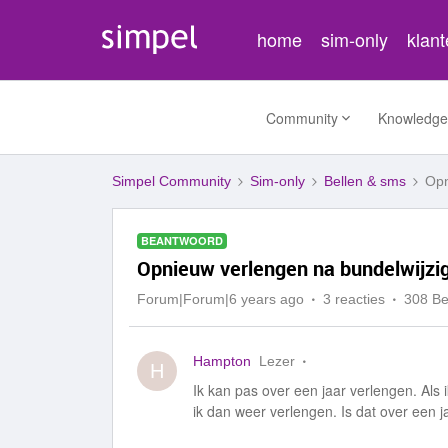
home
sim-only
klan
Community
Knowledge
Simpel Community
Sim-only
Bellen & sms
Opn
BEANTWOORD
Opnieuw verlengen na bundelwijzi
Forum|Forum|6 years ago
3 reacties
308 B
Hampton
Lezer
H
Ik kan pas over een jaar verlengen. Als 
ik dan weer verlengen. Is dat over een j