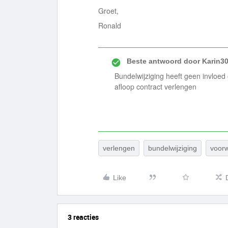
Groet,
Ronald
Beste antwoord door
Karin3
Bundelwijziging heeft geen invloed 
afloop contract verlengen
verlengen
bundelwijziging
voor
Like
3 reacties