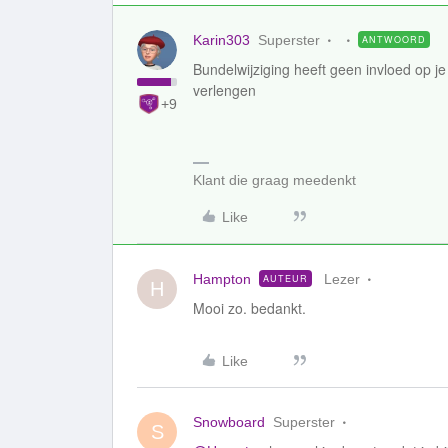
Karin303
Superster
ANTWOORD
Bundelwijziging heeft geen invloed op je
verlengen
+9
Klant die graag meedenkt
Like
Hampton
Lezer
AUTEUR
H
Mooi zo. bedankt.
Like
Snowboard
Superster
S