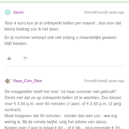
Jacco
Forum|Forum|5 years ago
J
Voor 4 euro kun je al onbeperkt bellen per maand , dus voor dat
kleine bedrag zou ik het doen.
En je nummer verloopt ook niet zolang u maandelijks gewoon
blijft betalen.
Vaya_Con_Dios
Forum|Forum|5 years ago
De vraagsteller heeft het over “
ze haar nummer niet gebruikt
”.
Denkt niet dat ze op onbeperkt bellen zit te wachten. Zou kiezen
voor € 3,50 p.m. voor 50 minuten (1 jaar), of € 2,50 p.m. (2 jarig
contract).
Moet toegeven dat 50 minuten - minder dan een uur - wel erg
weinig is. Bij de minste twijfel, volg het advies van Jacco.
Kosten over 2 jaar in totaal € 60,-, of € 96,-, plus eenmalig € 20,-