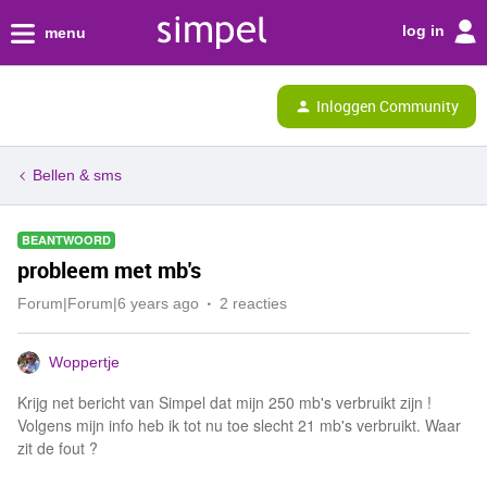
log in
menu
Inloggen Community
Bellen & sms
BEANTWOORD
probleem met mb's
Forum|Forum|6 years ago
2 reacties
Woppertje
Krijg net bericht van Simpel dat mijn 250 mb's verbruikt zijn !
Volgens mijn info heb ik tot nu toe slecht 21 mb's verbruikt. Waar
zit de fout ?