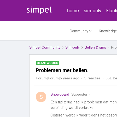
home
sim-only
klan
Community
Knowledge
Simpel Community
Sim-only
Bellen & sms
Pro
BEANTWOORD
Problemen met bellen.
Forum|Forum|6 years ago
9 reacties
551 B
Snowboard
Superster
S
Een tijd terug had ik problemen dat men
verbinding werdt verbroken.
Gisteren werdt ik weer tijdens het gespre