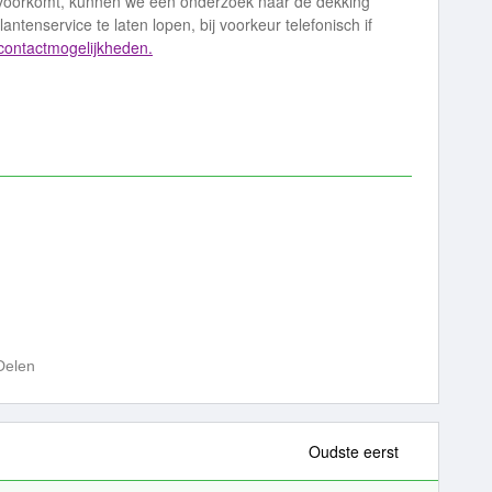
 voorkomt, kunnen we een onderzoek naar de dekking
lantenservice te laten lopen, bij voorkeur telefonisch if
 contactmogelijkheden.
Delen
Oudste eerst