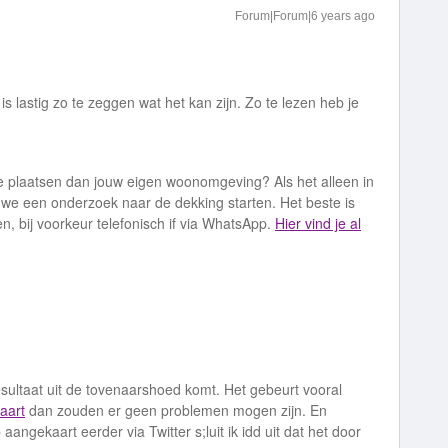
Forum|Forum|6 years ago
s lastig zo te zeggen wat het kan zijn. Zo te lezen heb je
ere plaatsen dan jouw eigen woonomgeving? Als het alleen in
e een onderzoek naar de dekking starten. Het beste is
en, bij voorkeur telefonisch if via WhatsApp.
Hier vind je al
esultaat uit de tovenaarshoed komt. Het gebeurt vooral
aart
dan zouden er geen problemen mogen zijn. En
angekaart eerder via Twitter s;luit ik idd uit dat het door