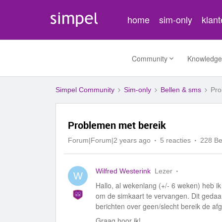
home
sim-only
klan
Community
Knowledge
Simpel Community
Sim-only
Bellen & sms
Pro
Problemen met bereik
Forum|Forum|2 years ago
5 reacties
228 B
Wilfred Westerink
Lezer
W
Hallo, al wekenlang (+/- 6 weken) heb ik
om de simkaart te vervangen. Dit gedaan
berichten over geen/slecht bereik de afg
Graag hoor ik!