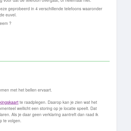
ng voor dat de telefoon overgaat, of helemaal niet.
eze geprobeerd in 4 verschillende telefoons waaronder
de euvel.
leem ?
emen met het bellen ervaart.
kingskaart
te raadplegen. Daarop kan je zien wat het
menteel wellicht een storing op je locatie speelt. Dat
aren. Als je daar geen verklaring aantreft dan raad ik
p te volgen.