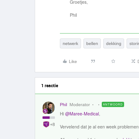
Groetjes,
Phil
netwerk
bellen
dekking
stori
Like
1 reactie
Phil
Moderator
ANTWOORD
Hi
@Maree-Medical
,
+8
Vervelend dat je al een week problemen 