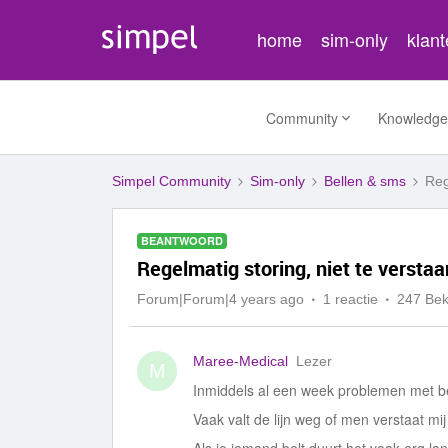
home
sim-only
klan
Community
Knowledge
Simpel Community
Sim-only
Bellen & sms
Reg
BEANTWOORD
Regelmatig storing, niet te versta
Forum|Forum|4 years ago
1 reactie
247 Be
Maree-Medical
Lezer
M
Inmiddels al een week problemen met be
Vaak valt de lijn weg of men verstaat mij 