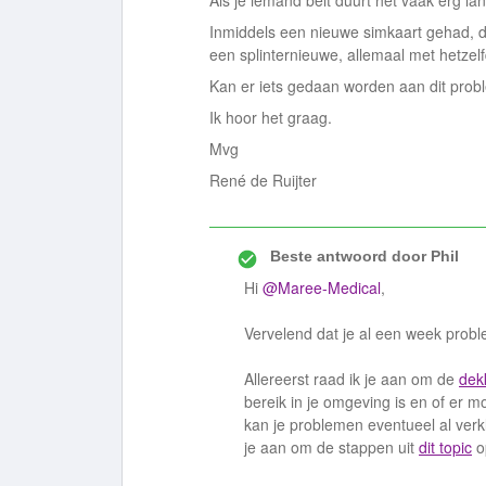
Als je iemand belt duurt het vaak erg la
Inmiddels een nieuwe simkaart gehad, d
een splinternieuwe, allemaal met hetzelf
Kan er iets gedaan worden aan dit prob
Ik hoor het graag.
Mvg
René de Ruijter
Beste antwoord door
Phil
Hi
@Maree-Medical
,
Vervelend dat je al een week probl
Allereerst raad ik je aan om de
dek
bereik in je omgeving is en of er mo
kan je problemen eventueel al verkl
je aan om de stappen uit
dit topic
o