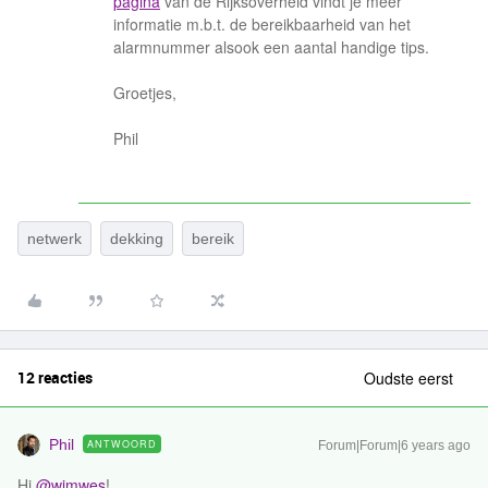
pagina
van de Rijksoverheid vindt je meer
informatie m.b.t. de bereikbaarheid van het
alarmnummer alsook een aantal handige tips.
Groetjes,
Phil
netwerk
dekking
bereik
12 reacties
Oudste eerst
Phil
ANTWOORD
Forum|Forum|6 years ago
Hi
@wimwes
!