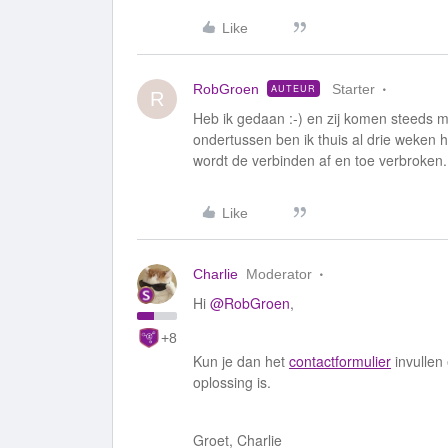
Like
RobGroen
Starter
AUTEUR
R
Heb ik gedaan :-) en zij komen steeds 
ondertussen ben ik thuis al drie weken he
wordt de verbinden af en toe verbroken.
Like
Charlie
Moderator
Hi
@RobGroen
,
+8
Kun je dan het
contactformulier
invullen 
oplossing is.
Groet, Charlie