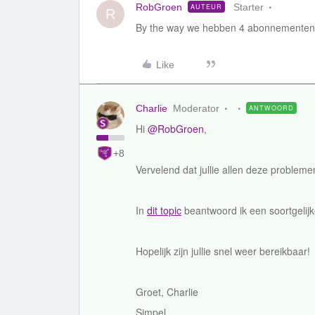
RobGroen
Starter
AUTEUR
R
By the way we hebben 4 abonnementen wa
Like
Charlie
Moderator
ANTWOORD
Hi
@RobGroen
,
+8
Vervelend dat jullie allen deze problem
In
dit topic
beantwoord ik een soortgelijk
Hopelijk zijn jullie snel weer bereikbaar!
Groet, Charlie
Simpel