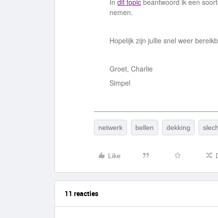
In
dit topic
beantwoord ik een soortg
nemen.
Hopelijk zijn jullie snel weer bereik
Groet, Charlie
Simpel
netwerk
bellen
dekking
slech
Like
11 reacties