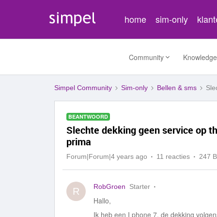
home
sim-only
klan
Community
Knowledge
Simpel Community
Sim-only
Bellen & sms
Sle
BEANTWOORD
Slechte dekking geen service op th
prima
Forum|Forum|4 years ago
11 reacties
247 
RobGroen
Starter
R
Hallo,
Ik heb een I phone 7, de dekking volgen