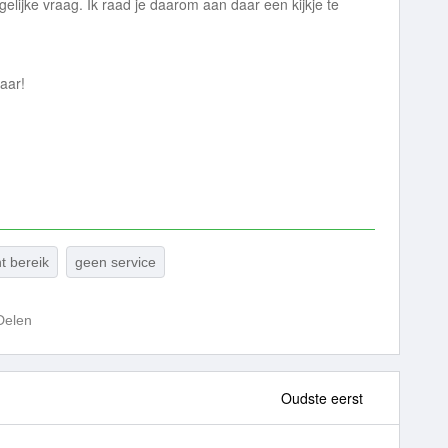
elijke vraag. Ik raad je daarom aan daar een kijkje te
baar!
t bereik
geen service
Delen
Oudste eerst