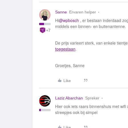
Sanne
Ervaren helper
Hi
@wpbosch
, er bestaan inderdaad z
middels een binnen- en buitenantenne.
+7
De prijs varieert sterk, van enkele tient
toegestaan
.
Groetjes, Sanne
Like
Laziz Abarchan
Spreker
Hier ook iets raars binnenshuis met wifi aa
streepjes ook bij simpel
Like