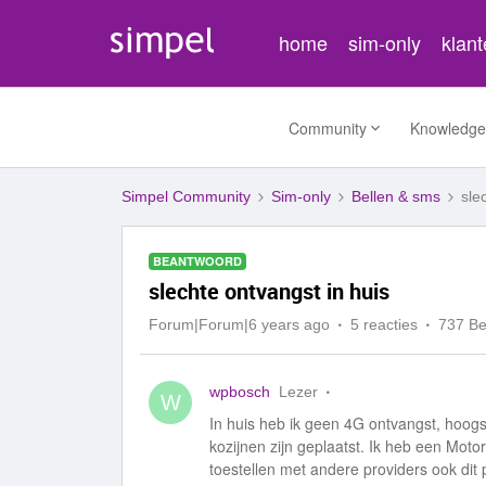
home
sim-only
klan
Community
Knowledge
Simpel Community
Sim-only
Bellen & sms
sle
BEANTWOORD
slechte ontvangst in huis
Forum|Forum|6 years ago
5 reacties
737 B
wpbosch
Lezer
W
In huis heb ik geen 4G ontvangst, hoogstw
kozijnen zijn geplaatst. Ik heb een Mot
toestellen met andere providers ook di