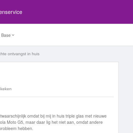
tenservice
 Base
chte ontvangst in huis
ekeken
aarschijnlijk omdat bij mij in huis triple glas met nieuwe
orola Moto G5, maar daar lig het niet aan, omdat andere
t probleem hebben.