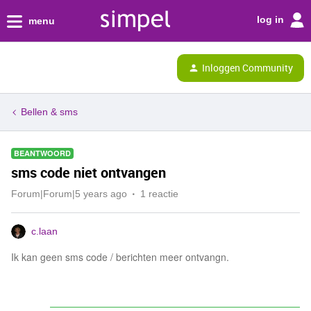
log in
menu
Inloggen Community
Bellen & sms
BEANTWOORD
sms code niet ontvangen
Forum|Forum|5 years ago
1 reactie
c.laan
Ik kan geen sms code / berichten meer ontvangn.