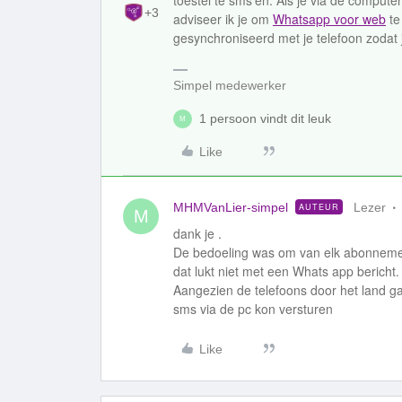
toestel te sms'en. Als je via de comput
+3
adviseer ik je om
Whatsapp voor web
te
gesynchroniseerd met je telefoon zodat j
Simpel medewerker
1 persoon vindt dit leuk
M
Like
MHMVanLier-simpel
Lezer
AUTEUR
M
dank je .
De bedoeling was om van elk abonnemen
dat lukt niet met een Whats app bericht.
Aangezien de telefoons door het land ga
sms via de pc kon versturen
Like