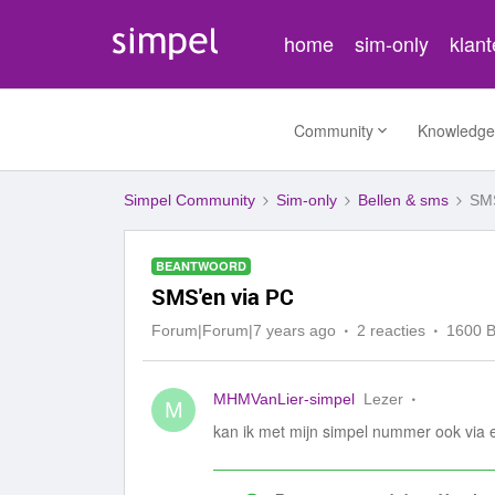
home
sim-only
klan
Community
Knowledge
Simpel Community
Sim-only
Bellen & sms
SMS
BEANTWOORD
SMS'en via PC
Forum|Forum|7 years ago
2 reacties
1600 
MHMVanLier-simpel
Lezer
M
kan ik met mijn simpel nummer ook via