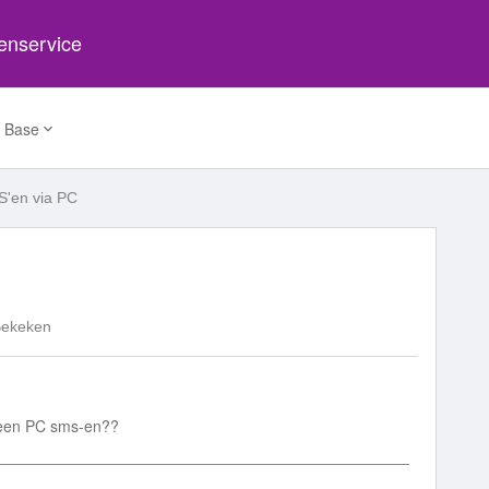
tenservice
 Base
'en via PC
Bekeken
 een PC sms-en??