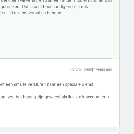
er berichten wil versturen aan een ander mobiel nummer dan
 gebruiken. Dat is echt heel handig en blijft ook
e altijd alle conversaties behoudt.
Forum|Forum|7 years ago
t een sms te versturen naar een speciale dienst,
an, zou het handig zijn geweest als ik via elk account een