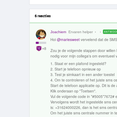
6 reacties
Joachiem
Ervaren helper
ANTWOO
Hoi
@mariesweet
vervelend dat de SMS
+8
Zou je de volgende stappen door willen lo
nodig voor mijn collega's om eventueel 
1. Staat er een plafond ingesteld?
2. Start je telefoon opnieuw op
3. Test je simkaart in een ander toestel
4. Om te controleren of het juiste sms c
Start de telefoon applicatie op. Dit is 
Klik onderaan op "Toetsen".
Vul de volgende code in *#5005*7672# e
Vervolgens wordt het ingestelde sms ce
is: +31624000226, dan is het sms centr
Om het juiste sms centrale nummer in te 