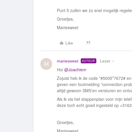
Punt 5 zullen we zo snel mogelijk regele
Groetjes,
Mariesweet
Like
mariesweet
Lezer
AUTEUR
M
Hoi
@Joachiem
Zojuist heb ik de code *#5005*7672# 
geven een foutmelding “connection pro
altijd gewoon SMS’en versturen en ontv
Als ik via het stappenplan voor mijn tel
deze toch echt goed ingesteld op +316
Groetjes,
Mariesweet