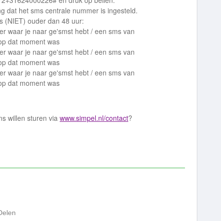
672+31624000226# en druk op bellen.
ng dat het sms centrale nummer is ingesteld.
s (NIET) ouder dan 48 uur:
er waar je naar ge'smst hebt / een sms van
 op dat moment was
er waar je naar ge'smst hebt / een sms van
 op dat moment was
er waar je naar ge'smst hebt / een sms van
 op dat moment was
ns willen sturen via
www.simpel.nl/contact
?
Delen