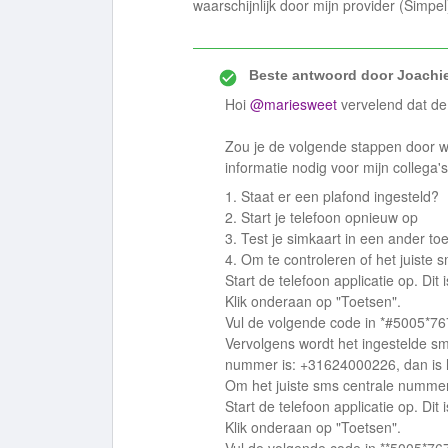
waarschijnlijk door mijn provider (Simp
Beste antwoord door
Joachi
Hoi
@mariesweet
vervelend dat de
Zou je de volgende stappen door will
informatie nodig voor mijn collega
1. Staat er een plafond ingesteld?
2. Start je telefoon opnieuw op
3. Test je simkaart in een ander toe
4. Om te controleren of het juiste 
Start de telefoon applicatie op. Di
Klik onderaan op "Toetsen".
Vul de volgende code in *#5005*76
Vervolgens wordt het ingestelde sm
nummer is: +31624000226, dan is h
Om het juiste sms centrale nummer 
Start de telefoon applicatie op. Di
Klik onderaan op "Toetsen".