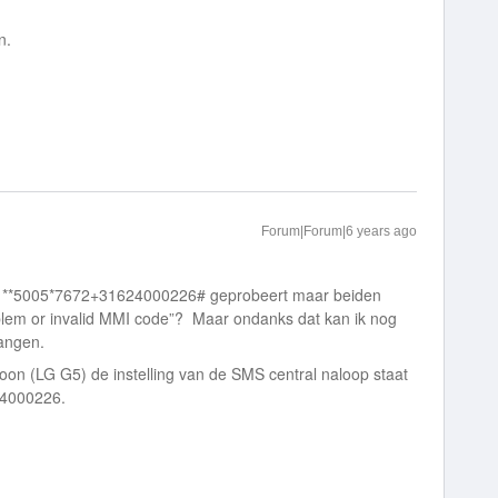
n.
Forum|Forum|6 years ago
en **5005*7672+31624000226# geprobeert maar beiden
blem or invalid MMI code”? Maar ondanks dat kan ik nog
angen.
efoon (LG G5) de instelling van de SMS central naloop staat
24000226.