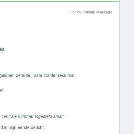
Forum|Forum|6 years ago
kt.
gelopen periode, maar zonder resultaat.
el.
s centrale nummer ingesteld staat:
d in mijn eerste bericht.