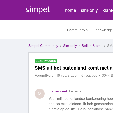
home
sim-only
klan
Community
Knowledge
Simpel Community
Sim-only
Bellen & sms
SMS
BEANTWOORD
SMS uit het buitenland komt niet 
Forum|Forum|6 years ago
6 reacties
3044 
mariesweet
Lezer
M
Voor mijn buitenlandse bankerening heb
aan op mijn telefoon. Ik heb gecontrolee
functie op de site. De buitenlandse ban