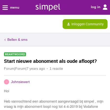
log in
menu
Inloggen Community
Bellen & sms
BEANTWOORD
Start nieuwe abonoment als oude afloopt?
Forum|Forum|7 years ago
1 reactie
Johnsiewert
J
Hoi
Heb vannochtend een abonoment aangevraagd bij simpel , mijn
vraag is mijn abonoment loopt nog tot 4-4-2019 bij Vodafone