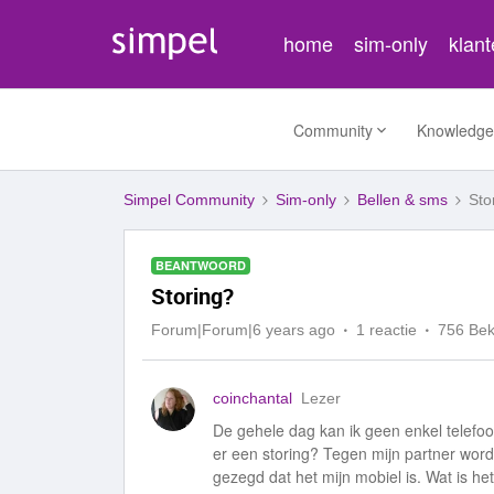
home
sim-only
klan
Community
Knowledge
Simpel Community
Sim-only
Bellen & sms
Sto
BEANTWOORD
Storing?
Forum|Forum|6 years ago
1 reactie
756 Be
coinchantal
Lezer
De gehele dag kan ik geen enkel telefoo
er een storing? Tegen mijn partner word 
gezegd dat het mijn mobiel is. Wat is h