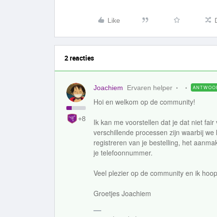
Like
2 reacties
Joachiem
Ervaren helper
ANTWOO
Hoi en welkom op de community!
+8
Ik kan me voorstellen dat je dat niet fai
verschillende processen zijn waarbij we
registreren van je bestelling, het aanm
je telefoonnummer.
Veel plezier op de community en ik hoop 
Groetjes Joachiem