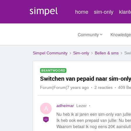
home
sim-only
klan
Community
Knowledge
Simpel Community
Sim-only
Bellen & sms
Swi
BEANTWOORD
Switchen van pepaid naar sim-only 
Forum|Forum|7 years ago
2 reacties
409 B
adheimar
Lezer
A
Nu heb ik al jaren een sim-only van jullie
Ik heb ook een prepaid van jullie: Nu ber
Waarom betaal ik nog eens 20€ aansluit