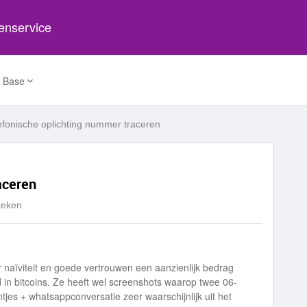
tenservice
 Base
efonische oplichting nummer traceren
aceren
keken
r naïviteit en goede vertrouwen een aanzienlijk bedrag
 in bitcoins. Ze heeft wel screenshots waarop twee 06-
tjes + whatsappconversatie zeer waarschijnlijk uit het