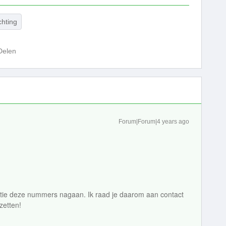
chting
Delen
Forum|Forum|4 years ago
itie deze nummers nagaan. Ik raad je daarom aan contact
zetten!