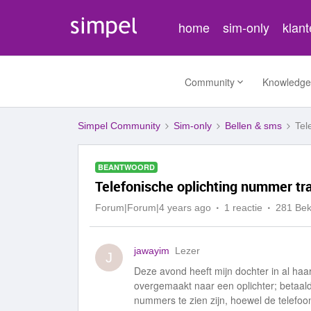
home
sim-only
klan
Community
Knowledge
Simpel Community
Sim-only
Bellen & sms
Tel
BEANTWOORD
Telefonische oplichting nummer tr
Forum|Forum|4 years ago
1 reactie
281 Be
jawayim
Lezer
J
Deze avond heeft mijn dochter in al haa
overgemaakt naar een oplichter; betaald
nummers te zien zijn, hoewel de telefoon