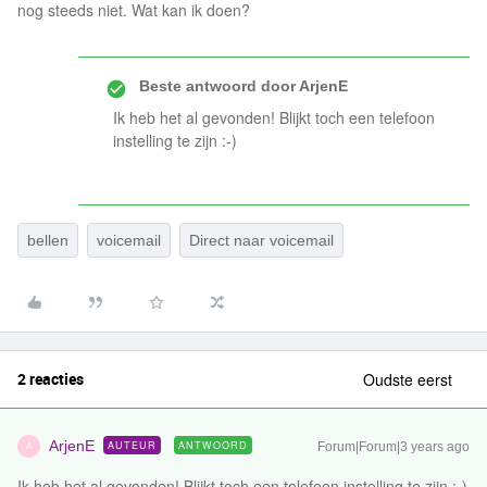
nog steeds niet. Wat kan ik doen?
Beste antwoord door
ArjenE
Ik heb het al gevonden! Blijkt toch een telefoon
instelling te zijn :-)
bellen
voicemail
Direct naar voicemail
2 reacties
Oudste eerst
ArjenE
AUTEUR
ANTWOORD
Forum|Forum|3 years ago
A
Ik heb het al gevonden! Blijkt toch een telefoon instelling te zijn :-)