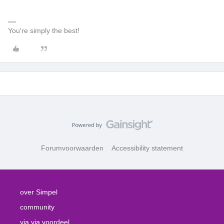
You're simply the best!
Forumvoorwaarden
Accessibility statement
over Simpel
community
via via voordeel