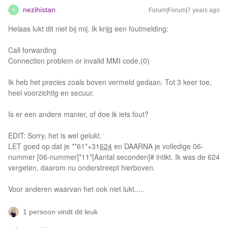
nezihistan
Forum|Forum|7 years ago
N
Helaas lukt dit niet bij mij. Ik krijg een foutmelding:
Call forwarding
Connection problem or invalid MMI code.(0)
Ik heb het precies zoals boven vermeld gedaan. Tot 3 keer toe,
heel voorzichtig en secuur.
Is er een andere manier, of doe ik iets fout?
EDIT: Sorry, het is wel gelukt.
LET goed op dat je **61*+31
624
en DAARNA je volledige 06-
nummer [06-nummer]*11*[Aantal seconden]# intikt. Ik was de 624
vergeten, daarom nu onderstreept hierboven.
Voor anderen waarvan het ook niet lukt.....
1 persoon vindt dit leuk