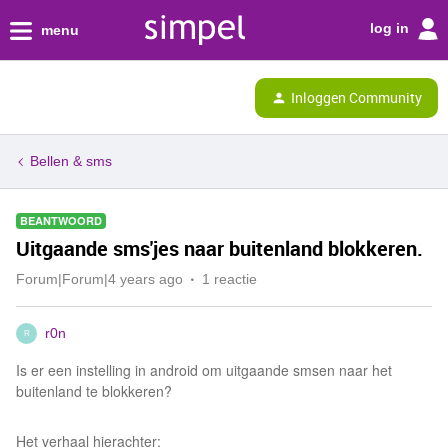
log in
menu
Inloggen Community
Bellen & sms
BEANTWOORD
Uitgaande sms'jes naar buitenland blokkeren.
Forum|Forum|4 years ago
1 reactie
r0n
R
Is er een instelling in android om uitgaande smsen naar het
buitenland te blokkeren?
Het verhaal hierachter: