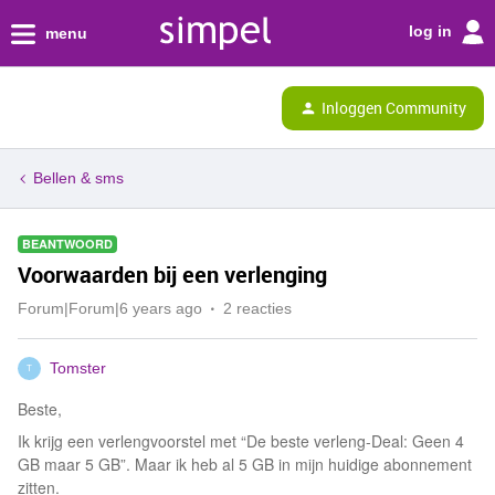
log in
menu
Inloggen Community
Bellen & sms
BEANTWOORD
Voorwaarden bij een verlenging
Forum|Forum|6 years ago
2 reacties
Tomster
T
Beste,
Ik krijg een verlengvoorstel met “De beste verleng-Deal: Geen 4
GB maar 5 GB”. Maar ik heb al 5 GB in mijn huidige abonnement
zitten.