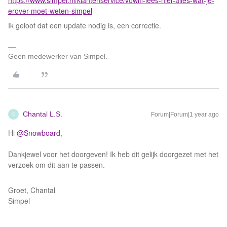
https://www.simpel.nl/klantenservice/vowifi-lees-hier-alles-wat-je-
erover-moet-weten-simpel
Ik geloof dat een update nodig is, een correctie.
Geen medewerker van Simpel.
Chantal L.S.
Forum|Forum|1 year ago
C
Hi ​
@Snowboard
,
Dankjewel voor het doorgeven! Ik heb dit gelijk doorgezet met het
verzoek om dit aan te passen.
Groet, Chantal
Simpel