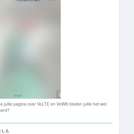
s jullie pagina over VoLTE en VoWifi bieden jullie het wel
eerd?
 L.S.