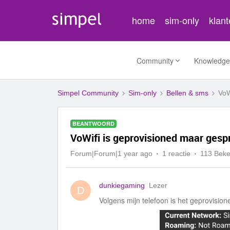
home
sim-only
klan
Community
Knowledge
Simpel Community
Sim-only
Bellen & sms
VoW
BEANTWOORD
VoWifi is geprovisioned maar gesp
Forum|Forum|1 year ago
1 reactie
113 Bek
dunkiegaming
Lezer
D
Volgens mijn telefoon is het geprovisione