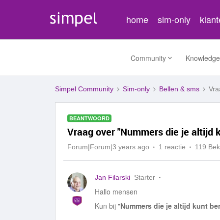
home
sim-only
klan
Community
Knowledge
Simpel Community
Sim-only
Bellen & sms
Vra
BEANTWOORD
Vraag over "Nummers die je altijd 
Forum|Forum|3 years ago
1 reactie
119 Be
Jan Filarski
Starter
Hallo mensen
Kun bij "
Nummers die je altijd kunt be