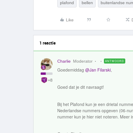
plafond
bellen
buitenlandse nu
Like
1 reactie
Charlie
Moderator
ANTWOORD
Goedemiddag
@Jan Filarski
,
+8
Goed dat je dit navraagt!
Bij het Plafond kun je een drietal nummer
Nederlandse nummers opgeven (06-numm
nummer kun je hier niet noteren. Meer i