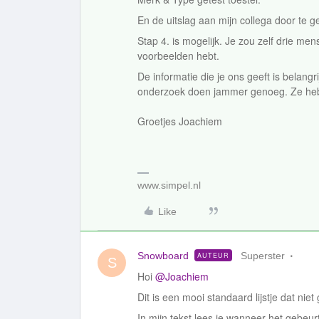
En de uitslag aan mijn collega door te 
Stap 4. is mogelijk. Je zou zelf drie m
voorbeelden hebt.
De informatie die je ons geeft is belang
onderzoek doen jammer genoeg. Ze hebb
Groetjes Joachiem
www.simpel.nl
Like
Snowboard
Superster
AUTEUR
S
Hoi
@Joachiem
Dit is een mooi standaard lijstje dat nie
In mijn tekst lees je wanneer het gebeu