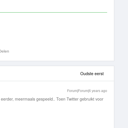
Delen
Oudste eerst
Forum|Forum|6 years ago
l eerder, meermaals gespeeld.. Toen Twitter gebruikt voor