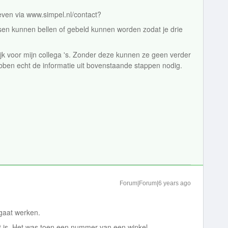
geven via www.simpel.nl/contact?
ensen kunnen bellen of gebeld kunnen worden zodat je drie
rijk voor mijn collega 's. Zonder deze kunnen ze geen verder
en echt de informatie uit bovenstaande stappen nodig.
Forum|Forum|6 years ago
t gaat werken.
rt is. Het was toen een nummer van een winkel.