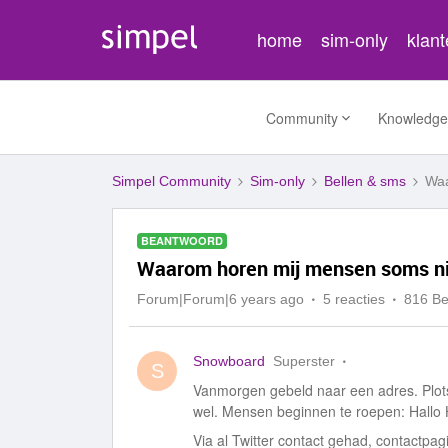
home
sim-only
klan
Community
Knowledge
Simpel Community
Sim-only
Bellen & sms
Waa
BEANTWOORD
Waarom horen mij mensen soms nie
Forum|Forum|6 years ago
5 reacties
816 B
Snowboard
Superster
S
Vanmorgen gebeld naar een adres. Plotse
wel. Mensen beginnen te roepen: Hallo 
Via al Twitter contact gehad, contactpag