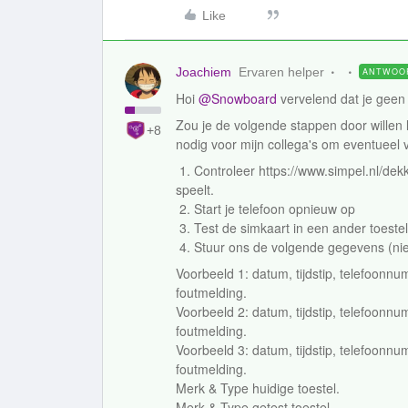
Like
Joachiem
Ervaren helper
ANTWOO
Hoi
@Snowboard
vervelend dat je geen
Zou je de volgende stappen door willen lo
+8
nodig voor mijn collega's om eventueel 
1. Controleer https://www.simpel.nl/dek
speelt.
2. Start je telefoon opnieuw op
3. Test de simkaart in een ander toestel
4. Stuur ons de volgende gegevens (niet
Voorbeeld 1: datum, tijdstip, telefoonn
foutmelding.
Voorbeeld 2: datum, tijdstip, telefoonn
foutmelding.
Voorbeeld 3: datum, tijdstip, telefoonn
foutmelding.
Merk & Type huidige toestel.
Merk & Type getest toestel.