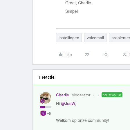
Groet, Charlie
Simpel
instellingen
voicemail
problemen
Like
1 reactie
Charlie
Moderator
ANTWOORD
Hi
@JosW
,
+8
Welkom op onze community!