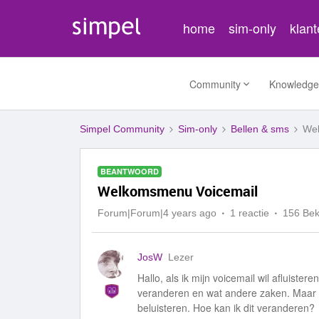
home
sim-only
klan
Community
Knowledge
Simpel Community
Sim-only
Bellen & sms
Wel
BEANTWOORD
Welkomsmenu Voicemail
Forum|Forum|4 years ago
1 reactie
156 Be
JosW
Lezer
Hallo, als ik mijn voicemail wil afluist
veranderen en wat andere zaken. Maar dat
beluisteren. Hoe kan ik dit veranderen?