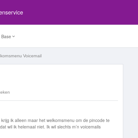
tenservice
 Base
komsmenu Voicemail
keken
eren krijg ik alleen maar het welkomsmenu om de pincode te
 wil ik helemaal niet. Ik wil slechts m’n voicemails