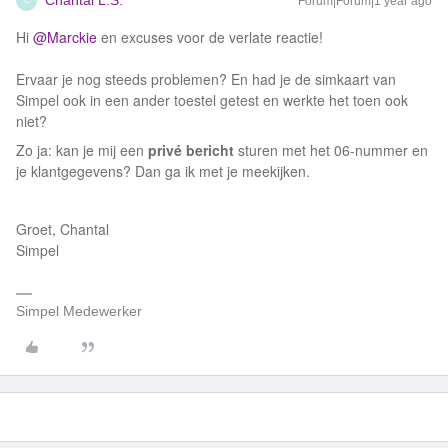
Chantal L.S.
Forum|Forum|1 year ago
C
Hi ​
@Marckie
en excuses voor de verlate reactie!
Ervaar je nog steeds problemen? En had je de simkaart van
Simpel ook in een ander toestel getest en werkte het toen ook
niet?
Zo ja: kan je mij een
privé bericht
sturen met het 06-nummer en
je klantgegevens? Dan ga ik met je meekijken.
Groet, Chantal
Simpel
Simpel Medewerker