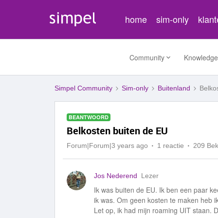
home
sim-only
klan
Community
Knowledge
Simpel Community
Sim-only
Buitenland
Belko
BEANTWOORD
Belkosten buiten de EU
Forum|Forum|3 years ago
1 reactie
209 Be
Jos Nederend
Lezer
Ik was buiten de EU. Ik ben een paar ke
ik was. Om geen kosten te maken heb i
Let op, ik had mijn roaming UIT staan. Di