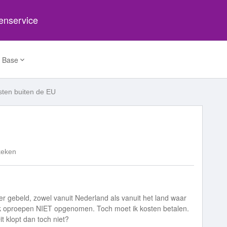
tenservice
 Base
sten buiten de EU
keken
er gebeld, zowel vanuit Nederland als vanuit het land waar
k oproepen NIET opgenomen. Toch moet ik kosten betalen.
t klopt dan toch niet?