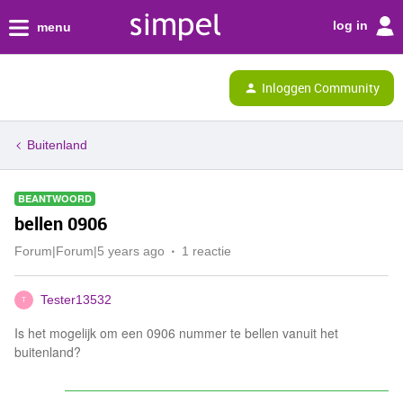
log in
menu
Inloggen Community
Buitenland
BEANTWOORD
bellen 0906
Forum|Forum|5 years ago
1 reactie
Tester13532
T
Is het mogelijk om een 0906 nummer te bellen vanuit het
buitenland?