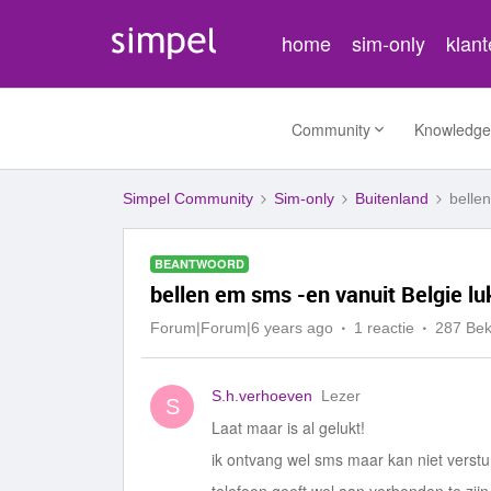
home
sim-only
klan
Community
Knowledge
Simpel Community
Sim-only
Buitenland
bellen
BEANTWOORD
bellen em sms -en vanuit Belgie luk
Forum|Forum|6 years ago
1 reactie
287 Be
S.h.verhoeven
Lezer
S
Laat maar is al gelukt!
ik ontvang wel sms maar kan niet verst