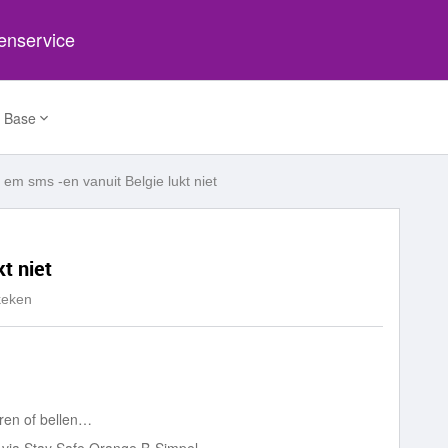
tenservice
 Base
 em sms -en vanuit Belgie lukt niet
t niet
keken
uren of bellen…