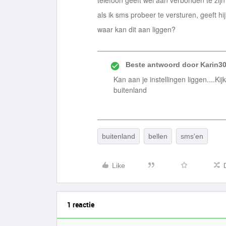
telefoon geeft wel aan verbonden te zij
als ik sms probeer te versturen, geeft h
waar kan dit aan liggen?
Beste antwoord door
Karin3
Kan aan je instellingen liggen....Ki
buitenland
buitenland
bellen
sms'en
Like
1 reactie