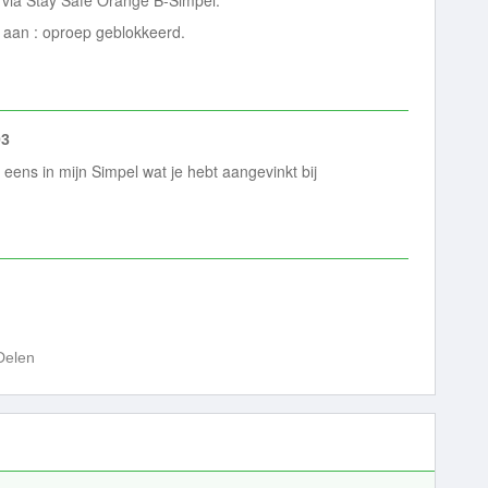
n via Stay Safe Orange B-Simpel.
ij aan : oproep geblokkeerd.
03
jk eens in mijn Simpel wat je hebt aangevinkt bij
Delen