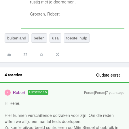
rustig met je doornemen.
Groeten, Robert
buitenland
bellen
usa
toestel hulp
4 reacties
Oudste eerst
Robert
ANTWOORD
Forum|Forum|7 years ago
R
Hi Rene,
Hier kunnen verschillende oorzaken voor zijn. Om die reden
willen we altijd een aantal tests doorlopen.
Zo kun je bijvoorbeeld controleren op Mijn Simpel of gebruik in