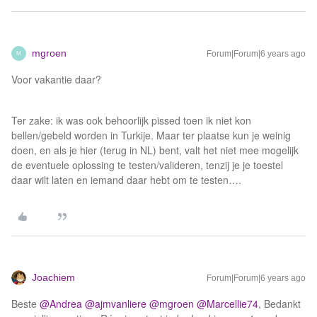
mgroen
Forum|Forum|6 years ago
M
Voor vakantie daar?
Ter zake: ik was ook behoorlijk pissed toen ik niet kon
bellen/gebeld worden in Turkije. Maar ter plaatse kun je weinig
doen, en als je hier (terug in NL) bent, valt het niet mee mogelijk
de eventuele oplossing te testen/valideren, tenzij je je toestel
daar wilt laten en iemand daar hebt om te testen….
Joachiem
Forum|Forum|6 years ago
Beste
@Andrea
@ajmvanliere
@mgroen
@Marcellie74
, Bedankt