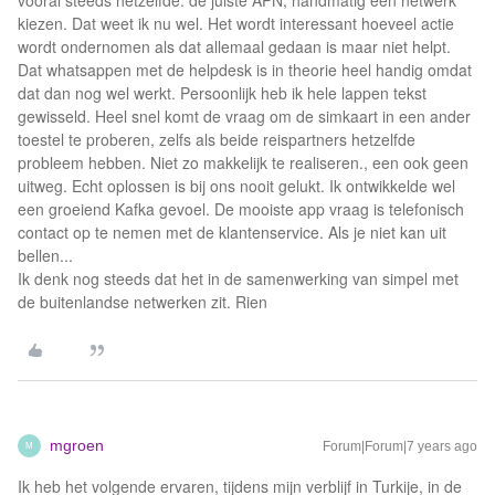
vooral steeds hetzelfde: de juiste APN, handmatig een netwerk
kiezen. Dat weet ik nu wel. Het wordt interessant hoeveel actie
wordt ondernomen als dat allemaal gedaan is maar niet helpt.
Dat whatsappen met de helpdesk is in theorie heel handig omdat
dat dan nog wel werkt. Persoonlijk heb ik hele lappen tekst
gewisseld. Heel snel komt de vraag om de simkaart in een ander
toestel te proberen, zelfs als beide reispartners hetzelfde
probleem hebben. Niet zo makkelijk te realiseren., een ook geen
uitweg. Echt oplossen is bij ons nooit gelukt. Ik ontwikkelde wel
een groeiend Kafka gevoel. De mooiste app vraag is telefonisch
contact op te nemen met de klantenservice. Als je niet kan uit
bellen...
Ik denk nog steeds dat het in de samenwerking van simpel met
de buitenlandse netwerken zit. Rien
mgroen
Forum|Forum|7 years ago
M
Ik heb het volgende ervaren, tijdens mijn verblijf in Turkije, in de