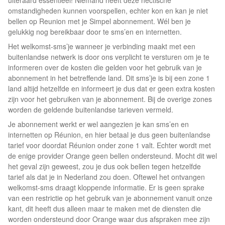
uiteraard essentieel! Niemand heeft deze hectische
omstandigheden kunnen voorspellen, echter kon en kan je niet
bellen op Reunion met je Simpel abonnement. Wél ben je
gelukkig nog bereikbaar door te sms’en en internetten.
Het welkomst-sms’je wanneer je verbinding maakt met een
buitenlandse netwerk is door ons verplicht te versturen om je te
informeren over de kosten die gelden voor het gebruik van je
abonnement in het betreffende land. Dit sms’je is bij een zone 1
land altijd hetzelfde en informeert je dus dat er geen extra kosten
zijn voor het gebruiken van je abonnement. Bij de overige zones
worden de geldende buitenlandse tarieven vermeld.
Je abonnement werkt er wel aangezien je kan sms’en en
internetten op Réunion, en hier betaal je dus geen buitenlandse
tarief voor doordat Réunion onder zone 1 valt. Echter wordt met
de enige provider Orange geen bellen ondersteund. Mocht dit wel
het geval zijn geweest, zou je dus ook bellen tegen hetzelfde
tarief als dat je in Nederland zou doen. Oftewel het ontvangen
welkomst-sms draagt kloppende informatie. Er is geen sprake
van een restrictie op het gebruik van je abonnement vanuit onze
kant, dit heeft dus alleen maar te maken met de diensten die
worden ondersteund door Orange waar dus afspraken mee zijn