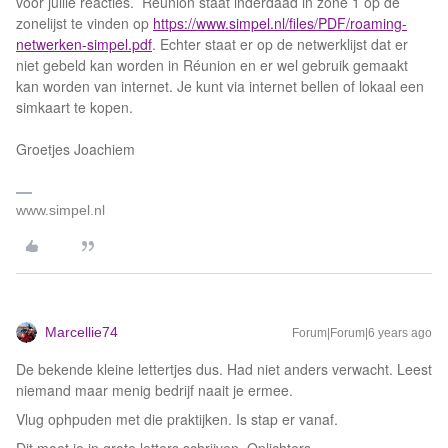
voor jullie reacties. Réunion staat inderdaad in zone 1 op de
zonelijst te vinden op
https://www.simpel.nl/files/PDF/roaming-
netwerken-simpel.pdf
. Echter staat er op de netwerklijst dat er
niet gebeld kan worden in Réunion en er wel gebruik gemaakt
kan worden van internet. Je kunt via internet bellen of lokaal een
simkaart te kopen.
Groetjes Joachiem
www.simpel.nl
Marcellie74
Forum|Forum|6 years ago
De bekende kleine lettertjes dus. Had niet anders verwacht. Leest
niemand maar menig bedrijf naait je ermee.
Vlug ophpuden met die praktijken. Is stap er vanaf.