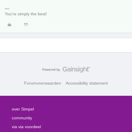
You're simply the best!
Forumvoorwaarden
Accessibility statement
over Simpel
community
via via voordeel