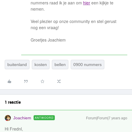
nummers raad ik je aan om
hier
een kijkje te
nemen.
Veel plezier op onze community en stel gerust
nog een vraag!
Groetjes Joachiem
buitenland
kosten
bellen
0900 nummers
1 reactie
Joachiem
ANTWOORD
Forum|Forum|7 years ago
Hi Frednl,